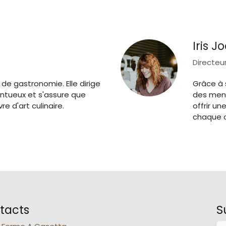
Iris J
Directeur
de gastronomie. Elle dirige
Grâce à s
ntueux et s'assure que
des menu
e d'art culinaire.
offrir u
chaque c
tacts
S