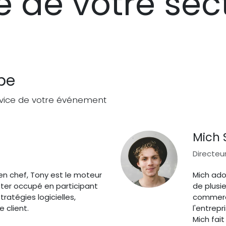
re de votre sec
pe
rvice de votre événement
Mich 
Directeu
en chef, Tony est le moteur
Mich ado
ester occupé en participant
de plusi
atégies logicielles,
commercia
 client.
l'entrepr
Mich fait