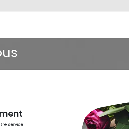
énements
Actualités
Exploitation Agricole
ous
ement
tre service