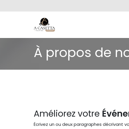
Se rendre au contenu
Nos Prestations
Ev
À propos de n
Améliorez votre
Évén
Écrivez un ou deux paragraphes décrivant vo